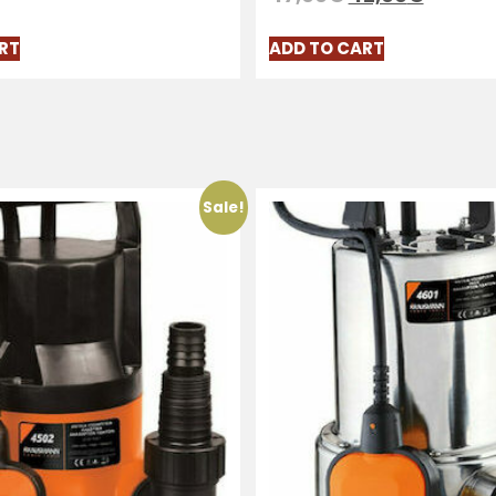
RT
ADD TO CART
Sale!