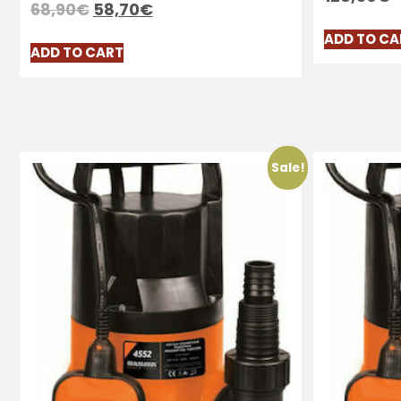
68,90
€
58,70
€
ADD TO CA
ADD TO CART
Sale!