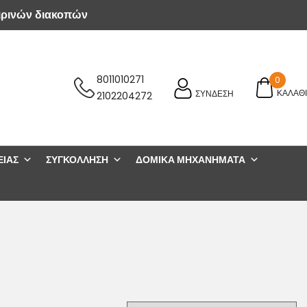
ιρινών διακοπών
8011010271
0
ΚΑΛΑΘΙ
ΣΥΝΔΕΣΗ
2102204272
ΕΊΑΣ
ΣΥΓΚΌΛΛΗΣΗ
ΔΟΜΙΚΆ ΜΗΧΑΝΉΜΑΤΑ