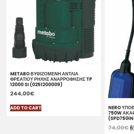
METABO ΒΥΘΙΖΟΜΕΝΗ ΑΝΤΛΙΑ
ΦΡΕΑΤΙΟΥ ΡΗΧΗΣ ΑΝΑΡΡΟΦΗΣΗΣ TP
12000 SI (0251200009)
244,00
€
NERO ΥΠΟΒ
ADD TO CART
750W ΑΚΑ
(SPD750IN
74,00
€
6