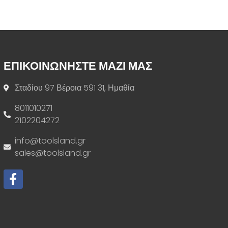
ΕΠΙΚΟΙΝΩΝΗΣΤΕ ΜΑΖΙ ΜΑΣ
Σταδίου 97 Βέροια 591 31, Ημαθία
8011010271
2102204272
info@toolsland.gr
sales@toolsland.gr