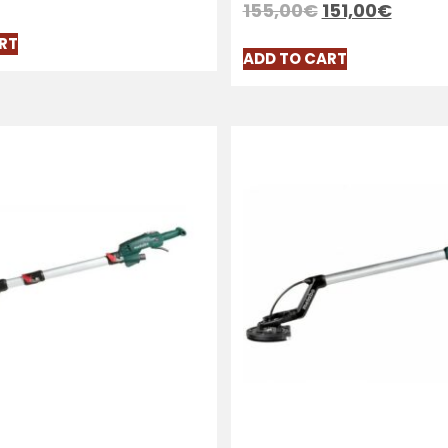
155,00
€
151,00
€
RT
ADD TO CART