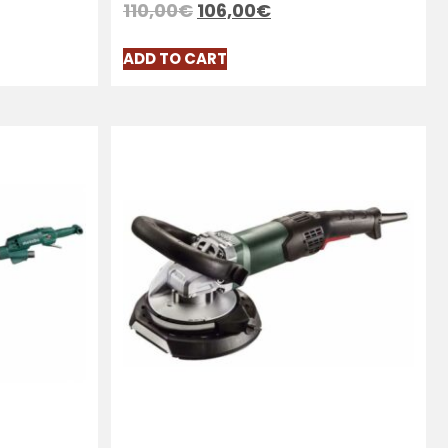
110,00
€
106,00
€
ADD TO CART