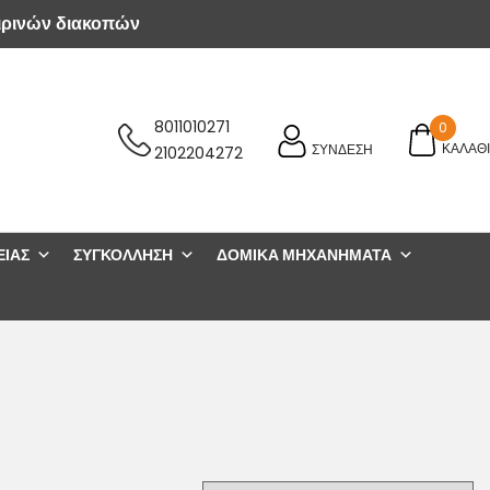
ιρινών διακοπών
8011010271
0
ΚΑΛΑΘΙ
ΣΥΝΔΕΣΗ
2102204272
ΕΊΑΣ
ΣΥΓΚΌΛΛΗΣΗ
ΔΟΜΙΚΆ ΜΗΧΑΝΉΜΑΤΑ