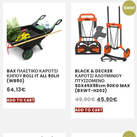
Sale!
BAX ΠΛΑΣΤΙΚΟ ΚΑΡΟΤΣΙ
BLACK & DECKER
ΚΗΠΟΥ ROLL IT ALL 80Lit
ΚΑΡΟΤΣΙ ΑΛΟΥΜΙΝΙΟΥ
(WB80)
ΠΤΥΣΣΟΜΕΝΟ
50X45X98cm 90KG MAX
64,13
€
(BXWT-H202)
49,90
€
45,90
€
ADD TO CART
ADD TO CART