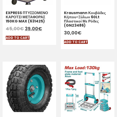
EXPRESS ΠΤΥΣΣΟΜΕΝΟ
Krausmann Κουβάδες
ΚΑΡΟΤΣΙ ΜΕΤΑΦΟΡΑΣ
Κήπου-Ξύλων 60Lt
150KG MAX (631425)
Πλαστικοί Με Ρόδες
(GN23486)
45,00
€
39,00
€
30,00
€
ADD TO CART
ADD TO CART