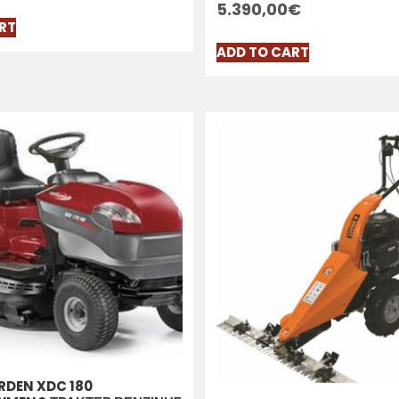
5.390,00
€
RT
ADD TO CART
DEN XDC 180