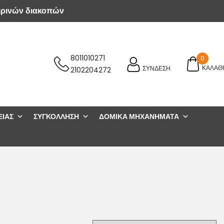
ιρινών διακοπών
8011010271
0
ΚΑΛΑΘΙ
ΣΥΝΔΕΣΗ
2102204272
ΕΊΑΣ
ΣΥΓΚΌΛΛΗΣΗ
ΔΟΜΙΚΆ ΜΗΧΑΝΉΜΑΤΑ