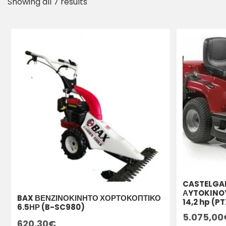
Showing all 7 results
CASTELGAR
ΑYTOKINO
BAX ΒΕΝΖΙΝΟΚΙΝΗΤΟ ΧΟΡΤΟΚΟΠΤΙΚΟ
14,2 hp (PT
6.5ΗΡ (B-SC980)
5.075,00
620,30
€