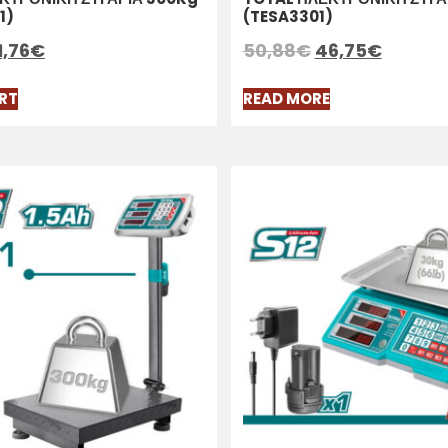
1)
(TESA3301)
1,76
€
50,88
€
46,75
€
RT
READ MORE