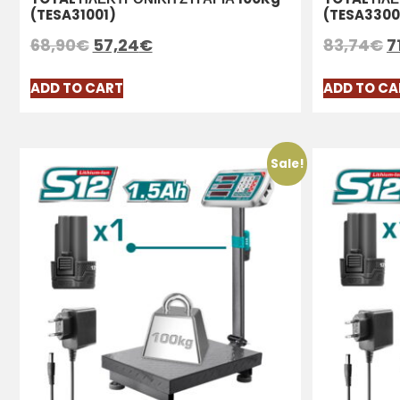
(TESA31001)
(TESA3300
68,90
€
57,24
€
83,74
€
7
ADD TO CART
ADD TO CA
Sale!