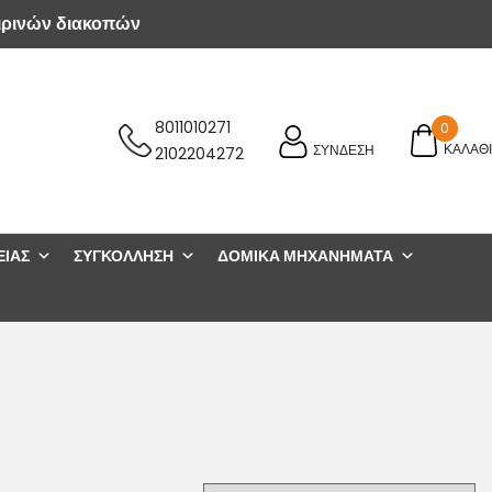
ιρινών διακοπών
8011010271
0
ΚΑΛΑΘΙ
ΣΥΝΔΕΣΗ
2102204272
ΕΊΑΣ
ΣΥΓΚΌΛΛΗΣΗ
ΔΟΜΙΚΆ ΜΗΧΑΝΉΜΑΤΑ