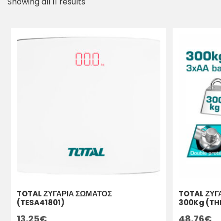
Showing all 11 results
TOTAL ΖΥΓΑΡΙΑ ΣΩΜΑΤΟΣ
TOTAL ΖΥΓ
(TESA41801)
300Kg (TH
13,25
€
48,76
€