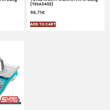
(TESA3402)
56,71
€
ADD TO CART