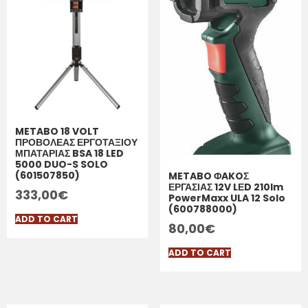
METABO 18 VOLT
ΠΡΟΒΟΛΕΑΣ ΕΡΓΟΤΑΞΙΟΥ
ΜΠΑΤΑΡΙΑΣ BSA 18 LED
5000 DUO-S SOLO
(601507850)
METABO ΦAKOΣ
ΕΡΓΑΣΙΑΣ 12V LΕD 210lm
333,00
€
PowerMaxx ULA 12 Solo
(600788000)
ADD TO CART
80,00
€
ADD TO CART